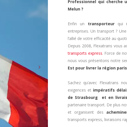
Professionnel qui cherche 
Melun ?
Enfin un
transporteur
qui r
entreprises. Un transport ? Un
l’allié de votre efficacité au quoti
Depuis 2008, Flexatrans vous
transports express
. Force de no
nous vous présentons notre se
Est pour livrer la région pari
Sachez qu’avec Flexatrans n
exigences et
impératifs délai
de Strasbourg et en livrai
partenaire transport. De plus n
et organisent des
acheminem
transports express, livraisons r