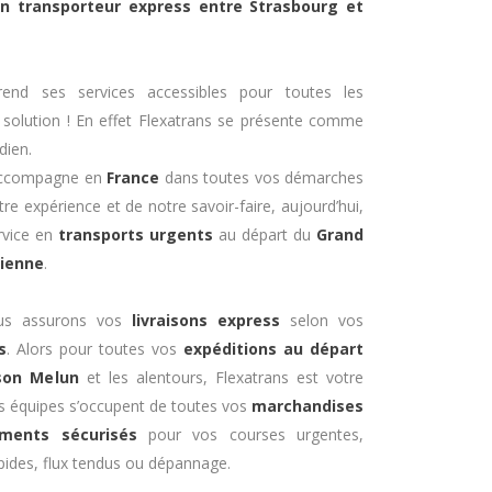
un transporteur express entre Strasbourg et
end ses services accessibles pour toutes les
e solution ! En effet Flexatrans se présente comme
dien.
 accompagne en
France
dans toutes vos démarches
tre expérience et de notre savoir-faire, aujourd’hui,
rvice en
transports urgents
au départ du
Grand
sienne
.
ous assurons vos
livraisons express
selon vos
s
. Alors pour toutes vos
expéditions au départ
son Melun
et les alentours, Flexatrans est votre
os équipes s’occupent de toutes vos
marchandises
ents sécurisés
pour vos courses urgentes,
apides, flux tendus ou dépannage.