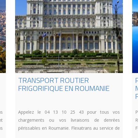
TRANSPORT ROUTIER
FRIGORIFIQUE EN ROUMANIE
us
Appelez le 04 13 10 25 43 pour tous vos
P
nt
chargements ou vos livraisons de denrées
R
us
périssables en Roumanie. Flexatrans au service de
F
en
ses clients en Europe.
c