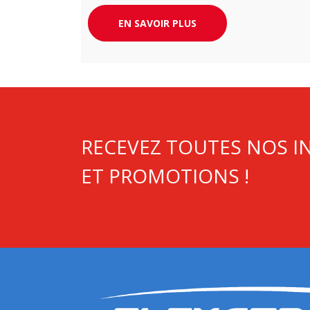
urgence et en camion dédié. Respect de v
EN SAVOIR PLUS
exigences délais garantit.
RECEVEZ TOUTES NOS 
ET PROMOTIONS !