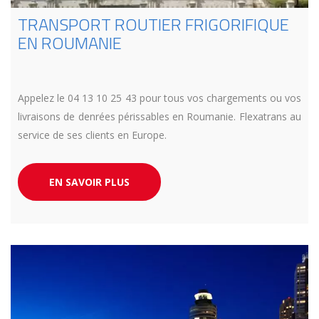
TRANSPORT ROUTIER FRIGORIFIQUE
EN ROUMANIE
Appelez le 04 13 10 25 43 pour tous vos chargements ou vos
livraisons de denrées périssables en Roumanie. Flexatrans au
service de ses clients en Europe.
EN SAVOIR PLUS