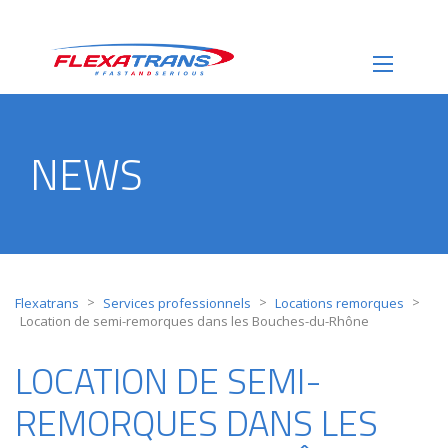
NEWS
>
>
>
Flexatrans
Services professionnels
Locations remorques
Location de semi-remorques dans les Bouches-du-Rhône
LOCATION DE SEMI-
REMORQUES DANS LES