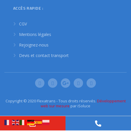
ACCÈS RAPIDE :
CGV
Mentions légales
Rejoignez-nous
Devis et contact transport
Copyright © 2020 Flexatrans - Tous droits réservés.
Développement
web sur mesure
par iSoluce
Phone