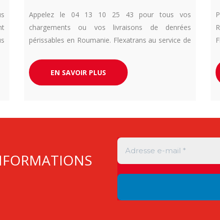
us
Appelez le 04 13 10 25 43 pour tous vos
P
nt
chargements ou vos livraisons de denrées
R
us
périssables en Roumanie. Flexatrans au service de
F
en
ses clients en Europe.
c
os
EN SAVOIR PLUS
INFORMATIONS