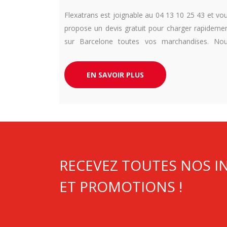
Flexatrans est joignable au 04 13 10 25 43 et vo
propose un devis gratuit pour charger rapideme
sur Barcelone toutes vos marchandises. No
livrons depuis des années toute l’Europe 
urgence et en camion dédié. Respect de v
EN SAVOIR PLUS
exigences délais garantit.
RECEVEZ TOUTES NOS 
ET PROMOTIONS !