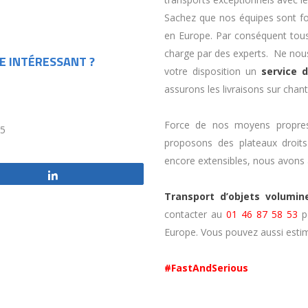
Sachez que nos équipes sont f
en Europe. Par conséquent tou
charge par des experts. Ne nous
E INTÉRESSANT ?
votre disposition un
service 
assurons les livraisons sur chanti
Force de nos moyens propres
/5
proposons des plateaux droits
encore extensibles, nous avons 
Partagez
Transport d’objets volumin
contacter au
01 46 87 58 53
po
Europe. Vous pouvez aussi estim
#FastAndSerious