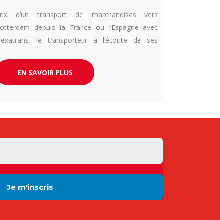
rix d’un transport de marchandises vers
otterdam depuis la France ou l’Espagne avec
lexatrans, le transporteur à l’écoute de ses
lients.
EN SAVOIR PLUS