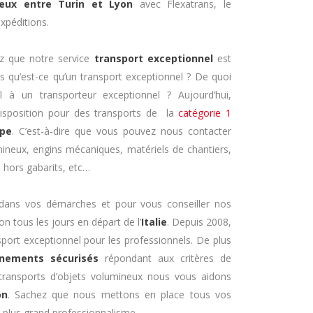
neux entre Turin et Lyon
avec Flexatrans, le
xpéditions.
z que notre service
transport exceptionnel
est
s qu’est-ce qu’un transport exceptionnel ? De quoi
el à un transporteur exceptionnel ? Aujourd’hui,
disposition pour des transports de la
catégorie 1
ope
. C’est-à-dire que vous pouvez nous contacter
mineux, engins mécaniques, matériels de chantiers,
 hors gabarits, etc…
dans vos démarches et pour vous conseiller nos
on tous les jours en départ de l’
Italie
. Depuis 2008,
sport exceptionnel pour les professionnels. De plus
nements sécurisés
répondant aux critères de
transports d’objets volumineux nous vous aidons
on
. Sachez que nous mettons en place tous vos
e plus grand professionnalisme.