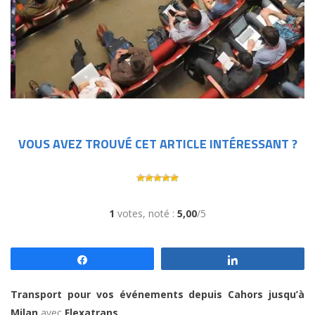
VOUS AVEZ TROUVÉ CET ARTICLE INTÉRESSANT ?
1
votes, noté :
5,00
/5
Partagez
Partagez
Transport pour vos événements depuis Cahors jusqu’à
Milan
avec
Flexatrans.