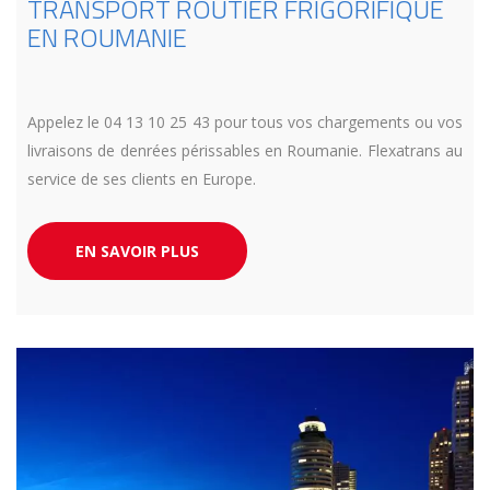
TRANSPORT ROUTIER FRIGORIFIQUE
EN ROUMANIE
Appelez le 04 13 10 25 43 pour tous vos chargements ou vos
livraisons de denrées périssables en Roumanie. Flexatrans au
service de ses clients en Europe.
EN SAVOIR PLUS