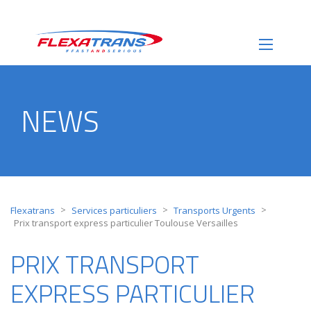
NEWS
>
>
>
Flexatrans
Services particuliers
Transports Urgents
Prix transport express particulier Toulouse Versailles
PRIX TRANSPORT
EXPRESS PARTICULIER