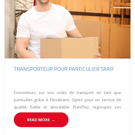
TRANSPORTEUR POUR PARTICULIER TARIF
Économisez sur vos coûts de transport en tant que
particulier grâce à Flexatrans. Optez pour un service de
qualité, fiable et abordable. Planifiez, regroupez vos
envois et bénéficiez de tarifs compétitifs. Choisissez
READ MORE
→
Flexatrans, votre partenaire de confiance pour le
transport de vos marchandises.