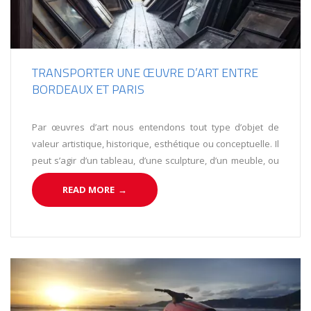
TRANSPORTER UNE ŒUVRE D’ART ENTRE
BORDEAUX ET PARIS
Par œuvres d’art nous entendons tout type d’objet de
valeur artistique, historique, esthétique ou conceptuelle. Il
peut s’agir d’un tableau, d’une sculpture, d’un meuble, ou
de différents objets de collection. De même, il sera peut-
READ MORE
→
être question d’un trésor familial que vous souhaitez
déplacer d’une résidence à une autre.