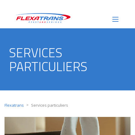
SERVICES
PARTICULIERS
>
Flexatrans
Services particuliers