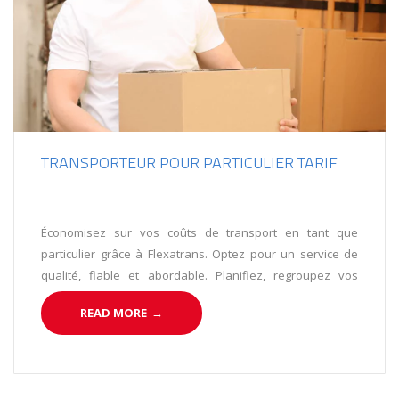
TRANSPORTEUR POUR PARTICULIER TARIF
Économisez sur vos coûts de transport en tant que
particulier grâce à Flexatrans. Optez pour un service de
qualité, fiable et abordable. Planifiez, regroupez vos
envois et bénéficiez de tarifs compétitifs. Choisissez
READ MORE
→
Flexatrans, votre partenaire de confiance pour le
transport de vos marchandises.