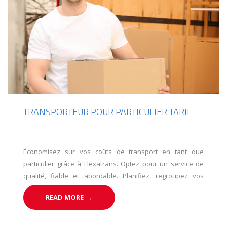
TRANSPORTEUR POUR PARTICULIER TARIF
Économisez sur vos coûts de transport en tant que
particulier grâce à Flexatrans. Optez pour un service de
qualité, fiable et abordable. Planifiez, regroupez vos
envois et bénéficiez de tarifs compétitifs. Choisissez
READ MORE
→
Flexatrans, votre partenaire de confiance pour le
transport de vos marchandises.