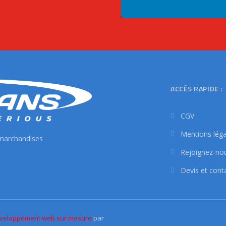
ACCÈS RAPIDE :
CGV
Mentions léga
 marchandises
Rejoignez-no
Devis et cont
veloppement web sur mesure
par