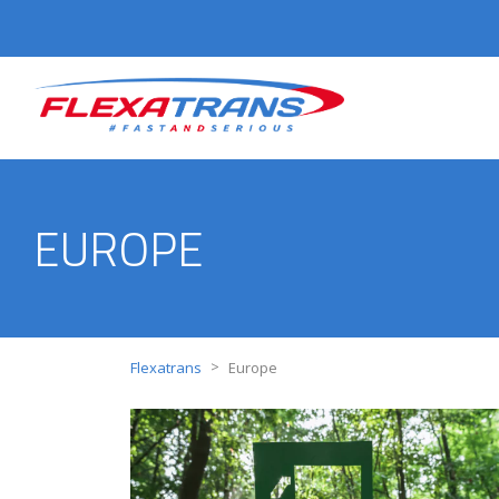
EUROPE
>
Flexatrans
Europe