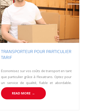
TRANSPORTEUR POUR PARTICULIER
TARIF
Économisez sur vos coûts de transport en tant
que particulier grâce à Flexatrans. Optez pour
un service de qualité, fiable et abordable.
Planifiez, regroupez vos envois et bénéficiez
READ MORE
→
de tarifs compétitifs. Choisissez Flexatrans,
votre partenaire de confiance pour le
transport de vos marchandises.