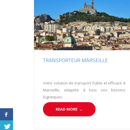
TRANSPORTEUR MARSEILLE
Votre solution de transport fiable et efficace à
Marseille, adaptée à tous vos besoins
logistiques.
READ MORE
→