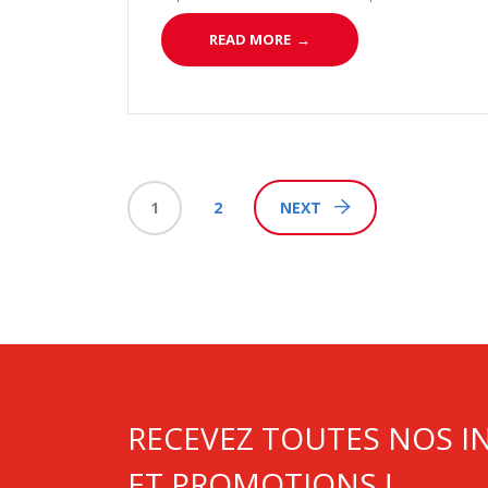
efficaces et compétents afin de faire face à
READ MORE
→
cette situation.
1
2
NEXT
RECEVEZ TOUTES NOS 
ET PROMOTIONS !