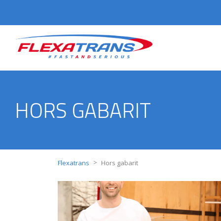
HORS GABARIT
>
Flexatrans
Hors gabarit