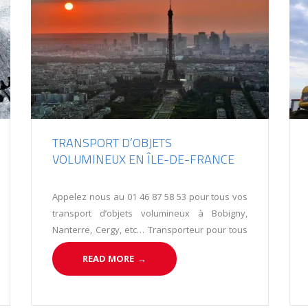
TRANSPORT D’OBJETS
VOLUMINEUX EN ÎLE-DE-FRANCE
Appelez nous au 01 46 87 58 53 pour tous vos
transport d’objets volumineux à Bobigny,
Nanterre, Cergy, etc… Transporteur pour tous
vos transports exceptionnels en France
READ MORE
→