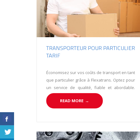
TRANSPORTEUR POUR PARTICULIER
TARIF
Économisez sur vos coûts de transport en tant
que particulier grâce à Flexatrans. Optez pour
un service de qualité, fiable et abordable.
Planifiez, regroupez vos envois et bénéficiez
READ MORE
→
de tarifs compétitifs. Choisissez Flexatrans,
votre partenaire de confiance pour le
transport de vos marchandises.