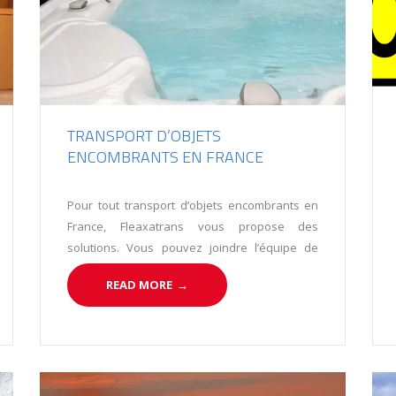
TRANSPORT D’OBJETS
ENCOMBRANTS EN FRANCE
Pour tout transport d’objets encombrants en
France, Fleaxatrans vous propose des
solutions. Vous pouvez joindre l’équipe de
Flexatrans au 04 13 10 25 43. Notre société est
READ MORE
→
spécialisée dans tout type de chargements,
dont celui d’objets lourds et volumineux.