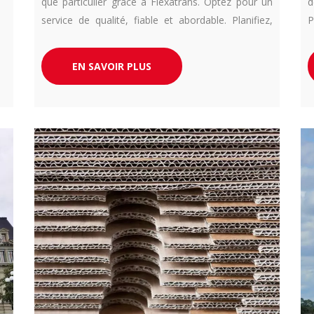
que particulier grâce à Flexatrans. Optez pour un
d
service de qualité, fiable et abordable. Planifiez,
P
regroupez vos envois et bénéficiez de tarifs
a
compétitifs. Choisissez Flexatrans, votre
EN SAVOIR PLUS
partenaire de confiance pour le transport de vos
marchandises.