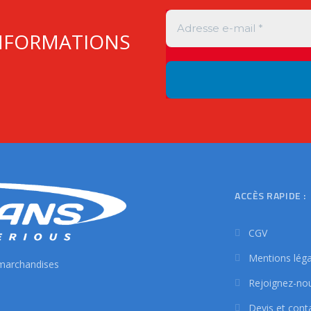
INFORMATIONS
ACCÈS RAPIDE :
CGV
Mentions léga
 marchandises
Rejoignez-no
Devis et cont