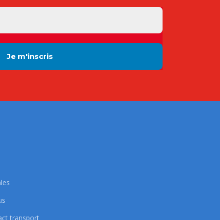
les
us
act transport